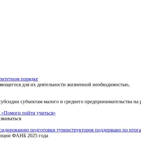
ритетном порядке
яющегося для их деятельности жизненной необходимостью,
 субсидии субъектам малого и среднего предпринимательства н
 «Помоги пойти учиться»
звиваться
бсидированию подготовки туринструкторов поддержано по ито
люции ФАНБ 2025 года