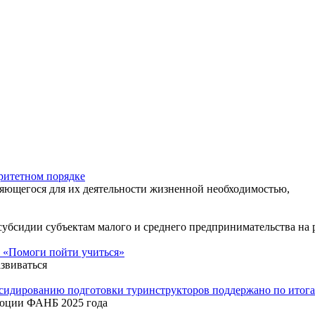
ритетном порядке
яющегося для их деятельности жизненной необходимостью,
 субсидии субъектам малого и среднего предпринимательства н
 «Помоги пойти учиться»
звиваться
бсидированию подготовки туринструкторов поддержано по ито
люции ФАНБ 2025 года