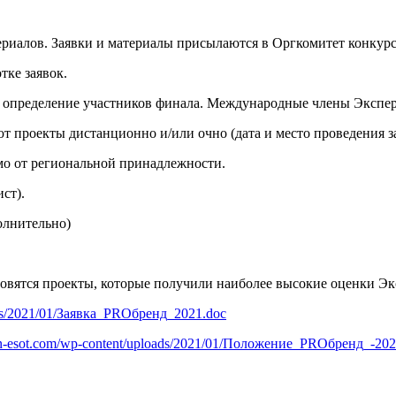
атериалов. Заявки и материалы присылаются в Оргкомитет конкурс
тке заявок.
та и определение участников финала. Международные члены Эксп
т проекты дистанционно и/или очно (дата и место проведения з
имо от региональной принадлежности.
ст).
олнительно)
вятся проекты, которые получили наиболее высокие оценки Экс
oads/2021/01/Заявка_PROбренд_2021.doc
ion-esot.com/wp-content/uploads/2021/01/Положение_PROбренд_-202