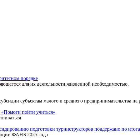
ритетном порядке
яющегося для их деятельности жизненной необходимостью,
 субсидии субъектам малого и среднего предпринимательства н
 «Помоги пойти учиться»
звиваться
бсидированию подготовки туринструкторов поддержано по ито
люции ФАНБ 2025 года