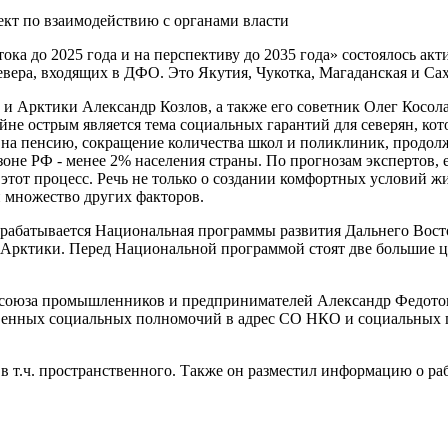
кт по взаимодействию с органами власти
ока до 2025 года и на перспективу до 2035 года» состоялось а
вера, входящих в ДФО. Это Якутия, Чукотка, Магаданская и Сах
 Арктики Александр Козлов, а также его советник Олег Косолап
не острым является тема социальных гарантий для северян, кот
на пенсию, сокращение количества школ и поликлиник, продолж
не РФ - менее 2% населения страны. По прогнозам экспертов, е
этот процесс. Речь не только о создании комфортных условий жи
 множество других факторов.
абатывается Национальная программы развития Дальнего Восток
я Арктики. Перед Национальной программой стоят две большие ц
 союза промышленников и предпринимателей Александр Федотов
ственных социальных полномочий в адрес СО НКО и социальных
я, в т.ч. пространственного. Также он разместил информацию о