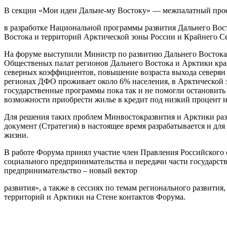
В секции «Мои идеи Дальне-му Востоку» — межпалатный прое
в разработке Национальной программы развития Дальнего Вост
Востока и территорий Арктической зоны России и Крайнего Се
На форуме выступили Министр по развитию Дальнего Востока и
Общественых палат регионов Дальнего Востока и Арктики край
северных коэффициентов, повышение возраста выхода северян 
регионах ДФО проживает около 6% населения, в Арктической зо
государственные программы пока так и не помогли остановить 
возможности приобрести жилье в кредит под низкий процент и
Для решения таких проблем Минвостокразвития и Арктики разр
документ (Стратегия) в настоящее время разрабатывается и дл
жизни.
В работе Форума принял участие член Правления Российского
социального предпринимательства и передачи части государ
предпринимательство – новый вектор
развития», а также в сессиях по темам регионального развити
территорий и Арктики на Стене контактов Форума.