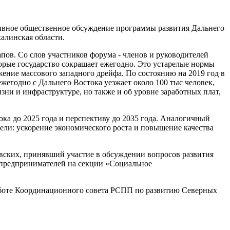
ктивное общественное обсуждение программы развития Дальнего
алинская области.
ов. Со слов участников форума - членов и руководителей
орые государство сокращает ежегодно. Это устарелые нормы
ение массового западного дрейфа. По состоянию на 2019 год в
жегодно с Дальнего Востока уезжает около 100 тыс человек,
зни и инфраструктуре, но также и об уровне заработных плат,
а до 2025 года и перспективу до 2035 года. Аналогичный
ели: ускорение экономического роста и повышение качества
ских, принявший участие в обсуждении вопросов развития
 предпринимателей на секции «Социальное
 работе Координационного совета РСПП по развитию Северных