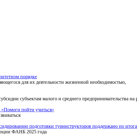
ритетном порядке
яющегося для их деятельности жизненной необходимостью,
 субсидии субъектам малого и среднего предпринимательства н
 «Помоги пойти учиться»
звиваться
бсидированию подготовки туринструкторов поддержано по ито
люции ФАНБ 2025 года