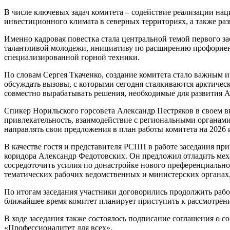
В числе ключевых задач комитета – содействие реализации на
инвестиционного климата в северных территориях, а также ра
Именно кадровая повестка стала центральной темой первого 
талантливой молодежи, инициативу по расширению профориент
специализированной горной техники.
По словам Сергея Ткаченко, создание комитета стало важным 
обсуждать вызовы, с которыми сегодня сталкиваются арктиче
совместно вырабатывать решения, необходимые для развития А
Спикер Норильского горсовета Александр Пестряков в своем в
привлекательность, взаимодействие с региональными органам
направлять свои предложения в план работы комитета на 2026 и
В качестве гостя и представителя РСПП в работе заседания п
коридора Александр Федотовских. Он предложил отладить мех
сосредоточить усилия по донастройке нового преференциально
тематических рабочих ведомственных и министерских органах,
По итогам заседания участники договорились продолжить раб
ближайшее время комитет планирует приступить к рассмотрен
В ходе заседания также состоялось подписание соглашения о 
«Профессионалитет для всех».