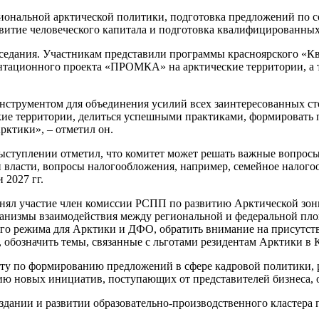
циональной арктической политики, подготовка предложений по 
звитие человеческого капитала и подготовка квалифицированных
заседания. Участникам представили программы красноярского «
ационного проекта «ПРОМКА» на арктические территории, а та
инструментом для объединения усилий всех заинтересованных с
ские территории, делиться успешными практиками, формировать
рктики», – отметил он.
ыступлении отметил, что комитет может решать важные вопросы
и власти, вопросы налогообложения, например, семейное налог
 2027 гг.
ринял участие член комиссии РСПП по развитию Арктической зо
анизмы взаимодействия между региональной и федеральной пло
го режима для Арктики и ДФО, обратить внимание на присутств
 обозначить темы, связанные с льготами резидентам Арктики в 
оту по формированию предложений в сфере кадровой политики, 
ию новых инициатив, поступающих от представителей бизнеса, 
создании и развитии образовательно-производственного кластер