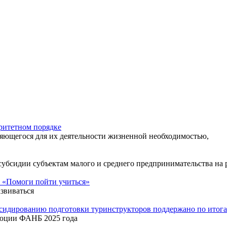
ритетном порядке
яющегося для их деятельности жизненной необходимостью,
 субсидии субъектам малого и среднего предпринимательства н
 «Помоги пойти учиться»
звиваться
бсидированию подготовки туринструкторов поддержано по ито
люции ФАНБ 2025 года