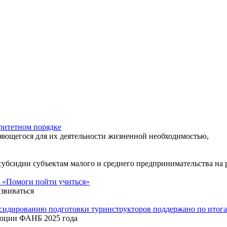
ритетном порядке
яющегося для их деятельности жизненной необходимостью,
 субсидии субъектам малого и среднего предпринимательства н
 «Помоги пойти учиться»
звиваться
бсидированию подготовки туринструкторов поддержано по ито
люции ФАНБ 2025 года