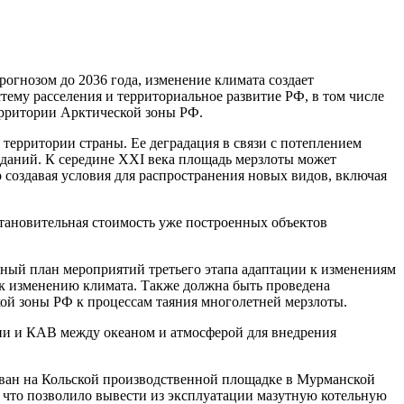
рогнозом до 2036 года, изменение климата создает
тему расселения и территориальное развитие РФ, в том числе
ерритории Арктической зоны РФ.
территории страны. Ее деградация в связи с потеплением
зданий. К середине XXI века площадь мерзлоты может
 создавая условия для распространения новых видов, включая
становительная стоимость уже построенных объектов
ьный план мероприятий третьего этапа адаптации к изменениям
и к изменению климата. Также должна быть проведена
ой зоны РФ к процессам таяния многолетней мерзлоты.
гии и КАВ между океаном и атмосферой для внедрения
ован на Кольской производственной площадке в Мурманской
 что позволило вывести из эксплуатации мазутную котельную