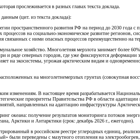
оторая прослеживается в разных главах текста доклада.
анным (цит. из текста доклада):
егии пространственного развития РФ на период до 2030 года с п
 процессов на социально-экономическое развитие регионов, сис
ия связанных с ними опасных процессов преимущественно на т
унальное хозяйство. Многолетняя мерзлота занимает более 60% 
ри и ряде северных городов, где уже фиксируются деформации 
ияет на экосистемы, угрожая арктическим видам и одновременно
, расположенных на многолетнемерзлых грунтах (совокупная вос
еским изменениям. В настоящее время разрабатывается Национал
стратегические приоритеты Правительства РФ в области адаптаци
приятий, направленных на адаптацию инфраструктуры Арктическ
ринг океана: получение результатов мониторинга потоков энер
на, Арктики и Антарктики (срок: декабрь 2026 г., ежегодно).
стрированный в российском реестре углеродных единиц, реализ
й» были переведены с мазутного отопления на электрообогрев,