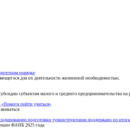
ритетном порядке
яющегося для их деятельности жизненной необходимостью,
 субсидии субъектам малого и среднего предпринимательства н
 «Помоги пойти учиться»
звиваться
бсидированию подготовки туринструкторов поддержано по ито
люции ФАНБ 2025 года