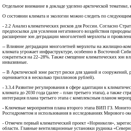
Отдельное внимание в докладе уделено арктической тематике, к
О состоянии климата и экологии можно следить по следующим д
- 2.2 Анализ климатических рисков для России. Согласно Страт
предпосылки для усиления негативного воздействия природных
расширение зон деградации многолетней мерзлоты и проявлен
-- Влияние деградации многолетней мерзлоты на жилищно-комм
климата угрожает инфраструктуре, особенно в Восточной Сиби
сократиться на 22–28%. Также смещение климатических зон вл
инвазивные.
-- В Арктической зоне растут риски для зданий и сооружений
оценивается в несколько триллионов рублей).
- 3.3.4 Развитие регулирования в сфере адаптации к климатич
климата до 2030 года (далее – план третьего этапа), а также 
интеграция плана третьего этапа с комплексным планом меро
- Ключевые мероприятия плана второго этапа ВИП ГЗ. Монито
Росгидрометом и использования в исследованиях Мирового океа
- Отмечен первый климатический проект «Норникеля», зареги
области. Главные вентиляционные установки рудника «Северны