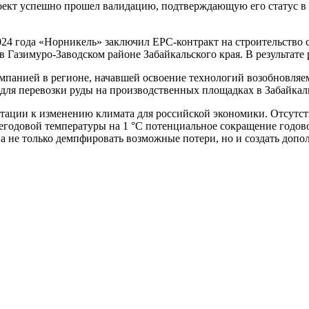
проект успешно прошел валидацию, подтверждающую его статус в 
 2024 года «Норникель» заключил EPC-контракт на строительств
 Газимуро-Заводском районе Забайкальского края. В результате
мпанией в регионе, начавшей освоение технологий возобновляе
для перевозки руды на производственных площадках в Забайкал
тации к изменению климата для российской экономики. Отсутс
негодовой температуры на 1 °C потенциальное сокращение годов
на не только демпфировать возможные потери, но и создать доп