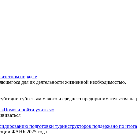
ритетном порядке
яющегося для их деятельности жизненной необходимостью,
 субсидии субъектам малого и среднего предпринимательства н
 «Помоги пойти учиться»
звиваться
бсидированию подготовки туринструкторов поддержано по ито
люции ФАНБ 2025 года