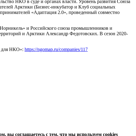
льство НКО в суде и органах власти. Уровень развития Союза
мателей Арктики (Бизнес-инкубатор и Клуб социальных
дпринимателей «Адаптация 2.0», проведенный совместно
«Норникель» и Российского союза промышленников и
ерриторий и Арктики Александр Федотовских. В сезон 2020-
и для НКО»:
https://ngomap.ru/companies/117
м, вы соглашаетесь с тем, что мы используем cookies