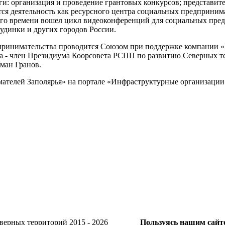
: организация и проведение грантовых конкурсов; представите
ется деятельность как ресурсного центра социальных предприни
его времени вошел цикл видеоконференций для социальных пре
удинки и других городов России.
дпринимательства проводится Союзом при поддержке компании 
та - член Президиума Коорсовета РСПП по развитию Северных т
ман Гранов.
ателей Заполярья» на портале «Инфраструктурные организаци
и Северных территорий 2015 - 2026
Пользуясь нашим сайто