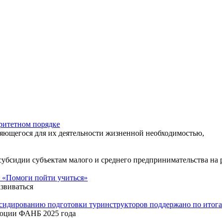
ритетном порядке
яющегося для их деятельности жизненной необходимостью,
 субсидии субъектам малого и среднего предпринимательства н
 «Помоги пойти учиться»
звиваться
бсидированию подготовки туринструкторов поддержано по ито
люции ФАНБ 2025 года