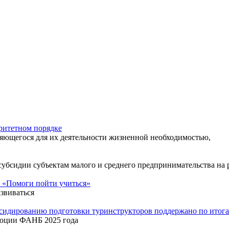
ритетном порядке
яющегося для их деятельности жизненной необходимостью,
 субсидии субъектам малого и среднего предпринимательства н
 «Помоги пойти учиться»
звиваться
бсидированию подготовки туринструкторов поддержано по ито
люции ФАНБ 2025 года