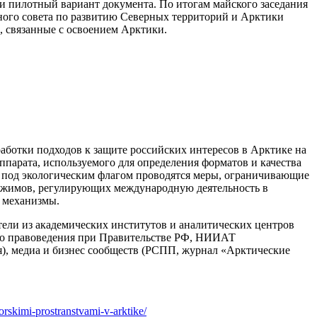
ли пилотный вариант документа. По итогам майского заседания
ного совета по развитию Северных территорий и Арктики
, связанные с освоением Арктики.
аботки подходов к защите российских интересов в Арктике на
ппарата, используемого для определения форматов и качества
а под экологическим флагом проводятся меры, ограничивающие
режимов, регулирующих международную деятельность в
 механизмы.
ели из академических институтов и аналитических центров
ого правоведения при Правительстве РФ, НИИАТ
, медиа и бизнес сообществ (РСПП, журнал «Арктические
rskimi-prostranstvami-v-arktike/