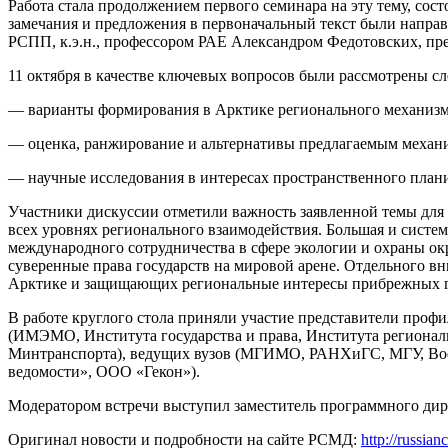
Работа стала продолжением первого семинара на эту тему, сос
замечания и предложения в первоначальный текст были направ
РСПП, к.э.н., профессором РАЕ Александром Федотовских, пр
11 октября в качестве ключевых вопросов были рассмотрены с
— варианты формирования в Арктике регионального механизма
— оценка, ранжирование и альтернативы предлагаемым механ
— научные исследования в интересах пространственного план
Участники дискуссии отметили важность заявленной темы для 
всех уровнях регионального взаимодействия. Большая и систем
международного сотрудничества в сфере экологии и охраны ок
суверенные права государств на мировой арене. Отдельного 
Арктике и защищающих региональные интересы прибрежных го
В работе круглого стола приняли участие представители проф
(ИМЭМО, Института государства и права, Института регионал
Минтранспорта), ведущих вузов (МГИМО, РАНХиГС, МГУ, Вое
ведомости», ООО «Гекон»).
Модератором встречи выступил заместитель программного д
Оригинал новости и подробности на сайте РСМД:
http://russia