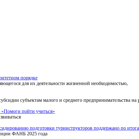
ритетном порядке
яющегося для их деятельности жизненной необходимостью,
 субсидии субъектам малого и среднего предпринимательства н
 «Помоги пойти учиться»
звиваться
бсидированию подготовки туринструкторов поддержано по ито
люции ФАНБ 2025 года