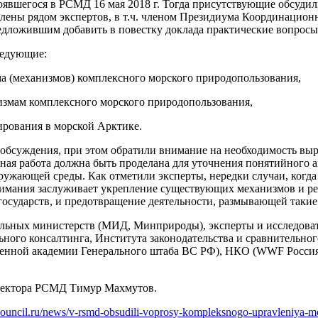
тоявшегося в РСМД 16 мая 2018 г. Тогда присутствующие обсуди
лены рядом экспертов, в т.ч. членом Президиума Координацион
едложившим добавить в повестку доклада практические вопросы
ледующие:
 (механизмов) комплексного морского природопользования,
измам комплексного морского природопользования,
ирования в морской Арктике.
обсуждения, при этом обратили внимание на необходимость выр
ная работа должна быть проделана для уточнения понятийного а
ружающей среды. Как отметили эксперты, нередки случаи, когд
внимания заслуживает укрепление существующих механизмов и 
сударств, и предотвращение деятельности, размывающей такие
ильных министерств (МИД, Минприроды), эксперты и исследоват
ьного консалтинга, Института законодательства и сравнительн
нной академии Генерального штаба ВС РФ), НКО (WWF Россия)
иректора РСМД Тимур Махмутов.
ncouncil.ru/news/v-rsmd-obsudili-voprosy-kompleksnogo-upravleniya-mo