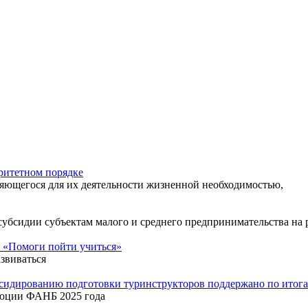
ритетном порядке
яющегося для их деятельности жизненной необходимостью,
 субсидии субъектам малого и среднего предпринимательства н
 «Помоги пойти учиться»
звиваться
бсидированию подготовки туринструкторов поддержано по ито
люции ФАНБ 2025 года