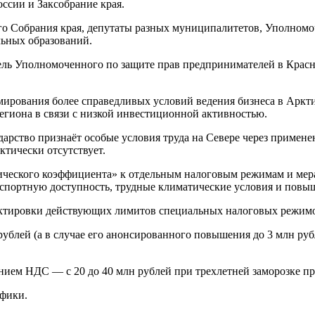
ссии и Заксобрание края.
го Собрания края, депутаты разных муниципалитетов, Уполномо
ьных образований.
ль Уполномоченного по защите прав предпринимателей в Красн
мирования более справедливых условий ведения бизнеса в Арк
егиона в связи с низкой инвестиционной активностью.
дарство признаёт особые условия труда на Севере через примене
ктически отсутствует.
тического коэффициента» к отдельным налоговым режимам и мер
спортную доступность, трудные климатические условия и повыш
ектировки действующих лимитов специальных налоговых режимо
 рублей (а в случае его анонсированного повышения до 3 млн ру
ием НДС — с 20 до 40 млн рублей при трехлетней заморозке 
ифики.